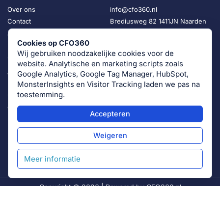
Over ons
info@cfo360.nl
Contact
Brediusweg 82 1411JN Naarden
Algemene voorwaarden CFO360
Cookies op CFO360
HRM360 – HR as a Service
Wij gebruiken noodzakelijke cookies voor de
SalesViking – Sales as a Service
website. Analytische en marketing scripts zoals
Ons Netwerk
Google Analytics, Google Tag Manager, HubSpot,
MonsterInsights en Visitor Tracking laden we pas na
toestemming.
CFO360 is onderdeel van een netwerk van specialistische
diensten voor groeiende bedrijven.
Accepteren
Samen met:
HRM360 – HR as a Service
Weigeren
SalesViking – Sales as a Service
helpen wij ondernemers flexibel en schaalbaar groeien op
Meer informatie
het gebied van
Finance, HR en Sales
.
Copyright © 2026 |
Powered by CFO360.nl
CFO360 Nederland
KvK 91960754
BTW NL865831610B01