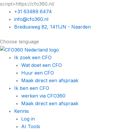
Ga
script>https://cfo360.nl/
naar
+31 63489 6474
de
info@cfo360.nl
inhoud
Brediusweg 82, 1411JN - Naarden
Choose language
Ik zoek een CFO
Wat doet een CFO
Huur een CFO
Maak direct een afspraak
Ik ben een CFO
werken via CFO360
Maak direct een afspraak
Kennis
Log in
AI Tools